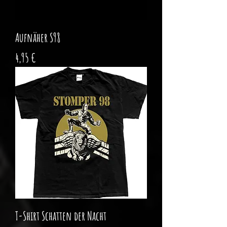
Aufnäher S98
Preis
4,95 €
T-Shirt Schatten der Nacht