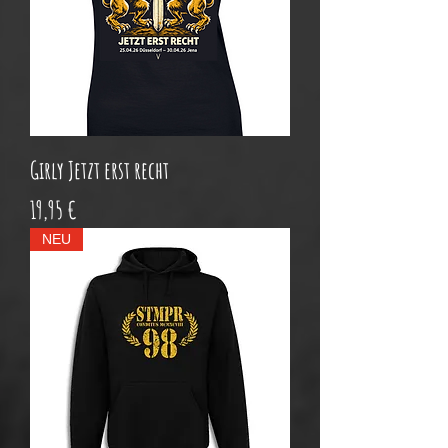
Girly Jetzt erst recht
Preis
19,95 €
NEU