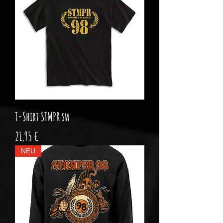
T-Shirt STMPR sw
Preis
21,95 €
NEU