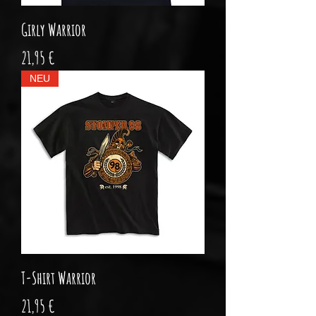
Girly Warrior
Preis
21,95 €
NEU
T-Shirt Warrior
Preis
21,95 €