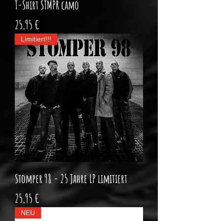
T-Shirt STMPR camo
Preis
25,95 €
Limitiert!!!
Stomper 98 - 25 Jahre LP limitiert
Preis
25,95 €
NEU