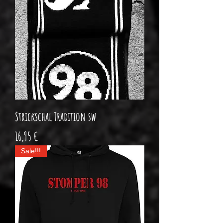
Strickschal Tradition sw
Preis
16,95 €
Sale!!!