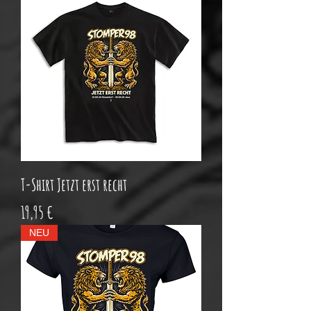
T-Shirt Jetzt erst recht
Preis
19,95 €
NEU