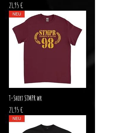
Preis
21,95 €
NEU
T-Shirt STMPR wr
Preis
21,95 €
NEU