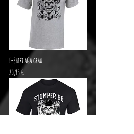
T-Shirt AGA grau
Preis
20,95 €