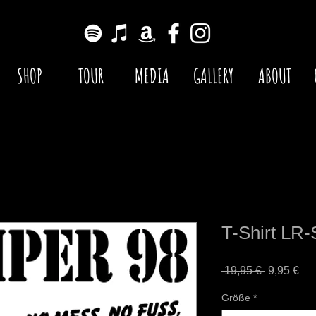
SHOP
TOUR
MEDIA
GALLERY
ABOUT
T-Shirt LR-
Standardp
Sal
 19,95 € 
9,95 €
Pre
Größe
*