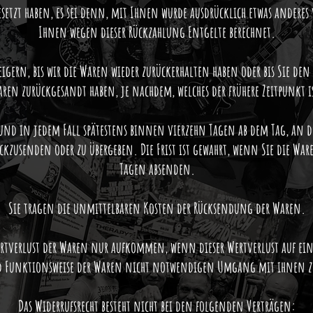
etzt haben, es sei denn, mit Ihnen wurde ausdrücklich etwas anderes
Ihnen wegen dieser Rückzahlung Entgelte berechnet.
ern, bis wir die Waren wieder zurückerhalten haben oder bis Sie den Na
ren zurückgesandt haben, je nachdem, welches der frühere Zeitpunkt i
und in jedem Fall spätestens binnen vierzehn Tagen ab dem Tag, an de
ckzusenden oder zu übergeben. Die Frist ist gewahrt, wenn Sie die War
Tagen absenden.
Sie tragen die unmittelbaren Kosten der Rücksendung der Waren.
rtverlust der Waren nur aufkommen, wenn dieser Wertverlust auf eine
d Funktionsweise der Waren nicht notwendigen Umgang mit ihnen zu
Das Widerrufsrecht besteht nicht bei den folgenden Verträgen: