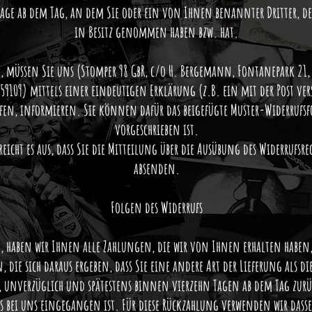
 Tage ab dem Tag, an dem Sie oder ein von Ihnen benannter Dritter, der
in Besitz genommen haben bzw. hat.
, müssen Sie uns (Stomper 98 GbR, c/o H. Bergemann, Fontanepark 21, 
59109) mittels einer eindeutigen Erklärung (z.B. ein mit der Post ver
rufen, informieren. Sie können dafür das beigefügte Muster-Widerrufs
vorgeschrieben ist.
eicht es aus, dass Sie die Mitteilung über die Ausübung des Widerrufsrec
absenden.
Folgen des Widerrufs
, haben wir Ihnen alle Zahlungen, die wir von Ihnen erhalten haben, 
 die sich daraus ergeben, dass Sie eine andere Art der Lieferung als 
, unverzüglich und spätestens binnen vierzehn Tagen ab dem Tag zur
gs bei uns eingegangen ist. Für diese Rückzahlung verwenden wir dassel