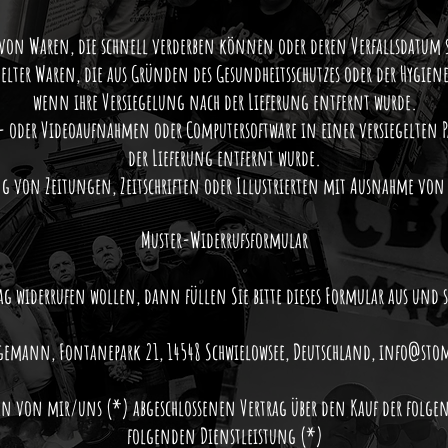
 von Waren, die schnell verderben können oder deren Verfallsdatum s
gelter Waren, die aus Gründen des Gesundheitsschutzes oder der Hygien
wenn ihre Versiegelung nach der Lieferung entfernt wurde.
- oder Videoaufnahmen oder Computersoftware in einer versiegelten 
der Lieferung entfernt wurde.
ung von Zeitungen, Zeitschriften oder Illustrierten mit Ausnahme v
Muster-Widerrufsformular
g widerrufen wollen, dann füllen Sie bitte dieses Formular aus und s
rgemann, Fontanepark 21, 14548 Schwielowsee, Deutschland,
info@stom
den von mir/uns (*) abgeschlossenen Vertrag über den Kauf der folg
folgenden Dienstleistung (*)