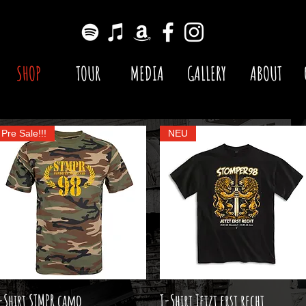
SHOP
TOUR
MEDIA
GALLERY
ABOUT
Pre Sale!!!
NEU
-Shirt STMPR camo
T-Shirt Jetzt erst recht
Schnellansicht
Schnellansicht