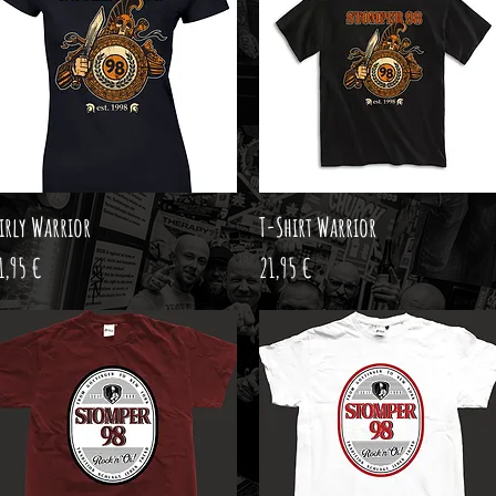
irly Warrior
T-Shirt Warrior
Schnellansicht
Schnellansicht
reis
Preis
1,95 €
21,95 €