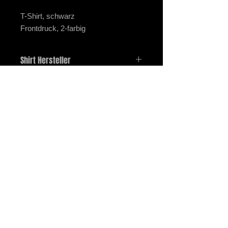
T-Shirt, schwarz
Frontdruck, 2-farbig
Shirt Hersteller
Gildan G5000, HeavyCotton T-Shirt
Impressum
Datenschutz
Zahlung und Versand
Widerrufsrecht
STOMPER 98 - 2026 - All Rights Reserved