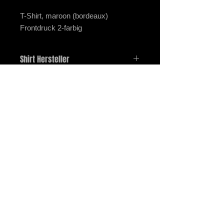
T-Shirt, maroon (bordeaux)
Frontdruck 2-farbig
Shirt Hersteller
Gildan G5000, HeavyCotton T-Shirt
Impressum
Datenschutz
Zahlung und Versand
Widerrufsrecht
STOMPER 98 - 2026 - All Rights Reserved