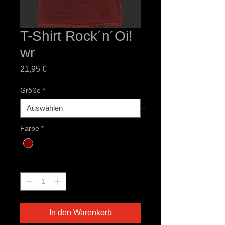
T-Shirt Rock´n´Oi!
wr
Preis
21,95 €
Größe
*
Farbe
*
Anzahl
*
In den Warenkorb