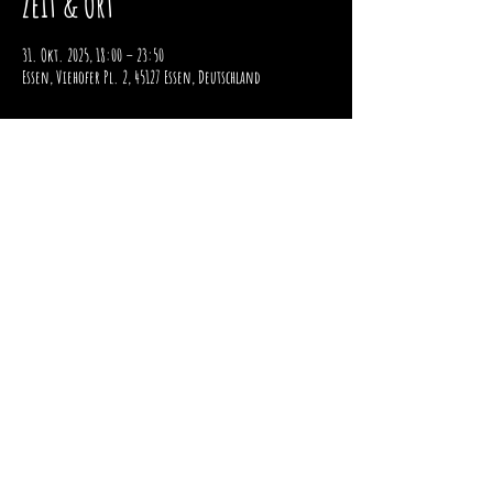
Zeit & Ort
31. Okt. 2025, 18:00 – 23:50
Essen, Viehofer Pl. 2, 45127 Essen, Deutschland
Impressum
Datenschutz
Zahlung und Versand
Widerrufsrecht
STOMPER 98 - 2026 - All Rights Reserved